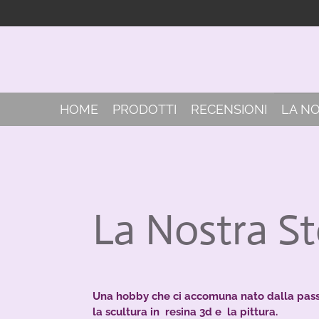
Vai
al
contenuto
principale
HOME
PRODOTTI
RECENSIONI
LA N
La Nostra St
Una hobby che ci accomuna nato dalla passi
la scultura in resina 3d e la pittura.