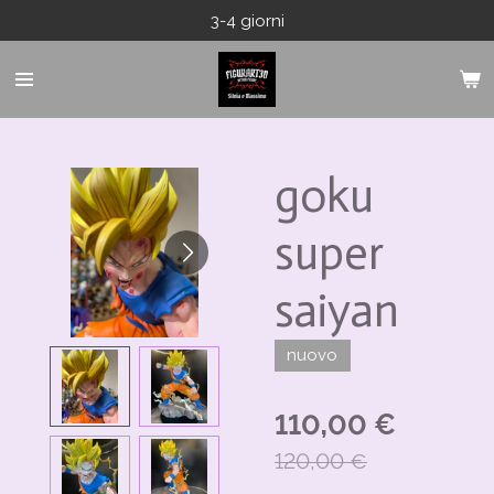
3-4 giorni
Vai
al
contenuto
principale
goku
super
saiyan
nuovo
110,00 €
120,00 €