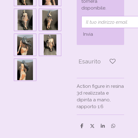
tornerà
disponibile.
Invia
Esaurito
Action figure in resina
3d realizzata e
dipinta a mano,
rapporto 1:6
C
C
C
C
o
o
o
o
n
n
n
n