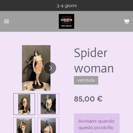
3-4 giorni
Vai
al
contenuto
principale
Spider
woman
venduta
85,00 €
Avvisami quando
questo prodotto